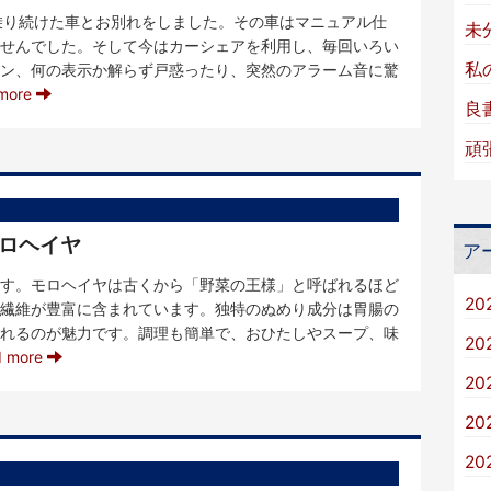
乗り続けた車とお別れをしました。その車はマニュアル仕
未
せんでした。そして今はカーシェアを利用し、毎回いろい
私
ン、何の表示か解らず戸惑ったり、突然のアラーム音に驚
more
良
頑
モロヘイヤ
ア
す。モロヘイヤは古くから「野菜の王様」と呼ばれるほど
20
繊維が豊富に含まれています。独特のぬめり成分は胃腸の
れるのが魅力です。調理も簡単で、おひたしやスープ、味
20
d more
20
20
20