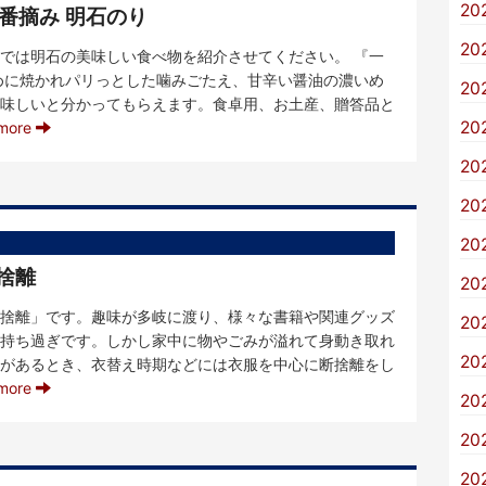
20
番摘み 明石のり
20
では明石の美味しい食べ物を紹介させてください。 『一
めに焼かれパリっとした噛みごたえ、甘辛い醤油の濃いめ
20
味しいと分かってもらえます。食卓用、お土産、贈答品と
20
more
20
20
20
捨離
20
捨離」です。趣味が多岐に渡り、様々な書籍や関連グッズ
20
持ち過ぎです。しかし家中に物やごみが溢れて身動き取れ
20
があるとき、衣替え時期などには衣服を中心に断捨離をし
more
20
20
20