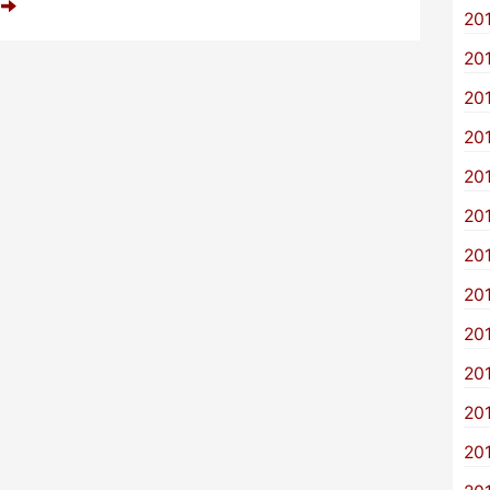
e
20
20
20
20
20
20
20
20
20
20
20
20