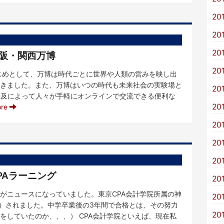
20
20
20
大阪・関西万博
20
はじめとして、万博は時代ごとに世界や人類の営みを映し出
きました。また、万博はいつの時代も未来社会の実験場と
20
普及によって人々が手軽にオンラインで交流できる便利な
20
ore
20
20
20
PAラーニング
20
がニュースになっていました。東京CPA会計学院所属の神
20
格）されました。中学卒業後の3年間で合格とは、その努力
20
をしていたのか、、、） CPA会計学院といえば、現在私