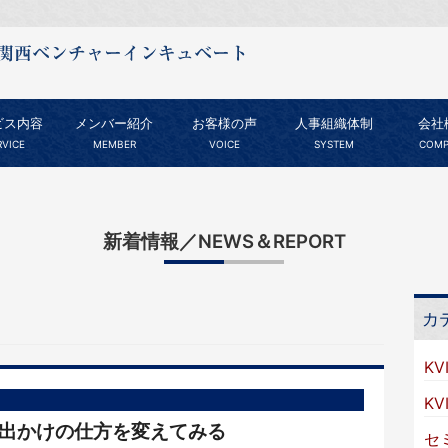
ビス内容
メンバー紹介
お客様の声
人事組織体制
会社
RVICE
MEMBER
VOICE
SYSTEM
COMP
新着情報／NEWS＆REPORT
カ
KV
K
お出かけの仕方を変えてみる
セ