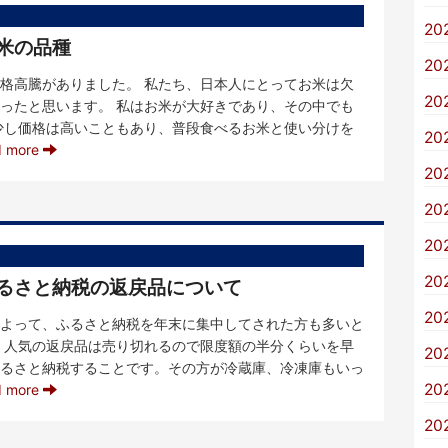
20
お米の品種
20
格高騰がありました。 私たち、日本人にとってお米は欠
20
ったと思います。 私はお米が大好きであり、その中でも
少し価格は高いこともあり、普段食べるお米と使い分けを
20
d more
20
20
20
20
ふるさと納税の返戻品について
20
よって、ふるさと納税を年末に集中してされた方も多いと
、人気の返戻品は売り切れるので限度額の半分くらいを早
20
るさと納税することです。その方が冷蔵庫、冷凍庫もいっ
20
d more
20