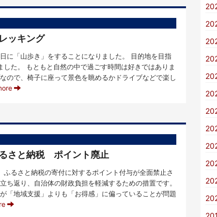
20
20
トレッキング
20
日に「山歩き」をすることになりました。 目的地を目指
20
ました。 もともと自然の中で過ごす時間は好きではありま
20
なので、椅子に座って景色を眺めるかドライブなどで楽し
more
20
20
20
20
ふるさと納税 ポイント廃止
20
ら、ふるさと納税の寄付に対するポイント付与が全面禁止さ
20
立ち返り、自治体の財政負担を軽減するための措置です。
が「地域支援」よりも「お得感」に偏っていることが問題
20
re
20