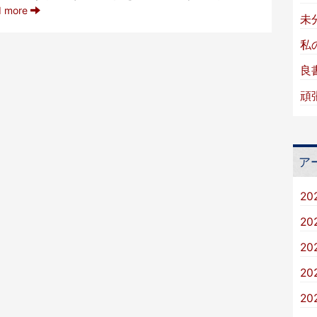
d more
未
私
良
頑
ア
20
20
20
20
20