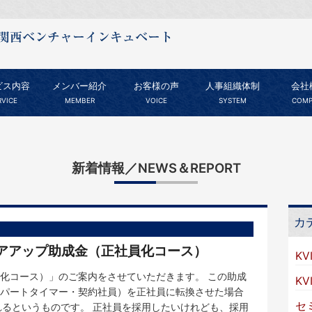
ビス内容
メンバー紹介
お客様の声
人事組織体制
会社
RVICE
MEMBER
VOICE
SYSTEM
COMP
新着情報／NEWS＆REPORT
カ
アアップ助成金（正社員化コース）
KV
化コース）」のご案内をさせていただきます。 この助成
K
パートタイマー・契約社員）を正社員に転換させた場合
セ
れるというものです。 正社員を採用したいけれども、採用