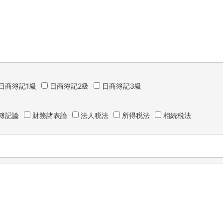
日商簿記1級
日商簿記2級
日商簿記3級
簿記論
財務諸表論
法人税法
所得税法
相続税法