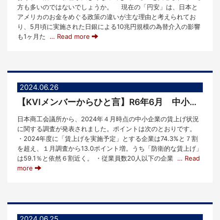
方も多いのではないでしょうか。 現在の「円安」は、日本と
アメリカのお金をめぐる政策の違いが主な理由と考えられてお
り、5月頃に実施された日銀による10兆円規模の為替介入の影響
も1ヶ月た
… Read more
2024.06.26
【KVIメンバーからひと言】R6年6月 中小企業の賃上げ率3.62％～日商調査より
日本商工会議所から、2024年４月時点の中小企業の賃上げ状況
に関する調査が発表されました。ポイントは次のとおりです。
・2024年度に「賃上げを実施予定」とする企業は74.3%と７割
を超え、１月調査から13.0ポイント増。うち「防衛的な賃上げ」
は59.1％と依然６割近く。 ・従業員数20人以下の企業
… Read
more
2024.06.25