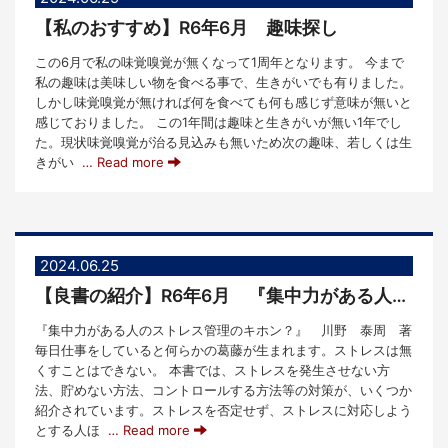
【私のおすすめ】R6年6月 趣味探し
この6月で私の味覚嗅覚が無くなって1周年となります。 今まで
私の趣味は美味しい物を食べる事で、生きがいでも有りました。
しかし味覚嗅覚が無ければ何を食べても何も感じず意味が無いと
感じておりました。 この1年間は趣味と生きがいが無い1年でし
た。現状味覚嗅覚が治る見込みも無いため次の趣味、若しくは生
きがい
… Read more
2024.06.25
【良書の紹介】R6年6月 『集中力がある人のストレス管理のキホン』
『集中力がある人のストレス管理のキホン？』 川野 泰周 著
毎日仕事をしていると何らかの葛藤が生まれます。ストレスは無
くすことはできない。 本書では、ストレスを発生させない方
法、貯めない方法、コントロールする方法等の対策が、いくつか
紹介されています。ストレスを否定せず、ストレスに対応しよう
とする人ほ
… Read more