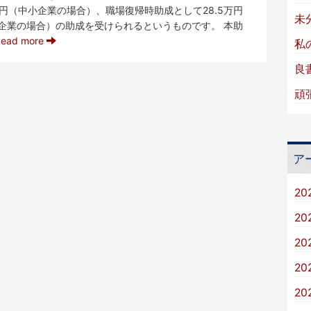
5万円（中小企業の場合）、職場復帰時助成として28.5万円
未
企業の場合）の助成を受けられるというものです。 本助
Read more
私
良
頑
ア
20
20
20
20
20