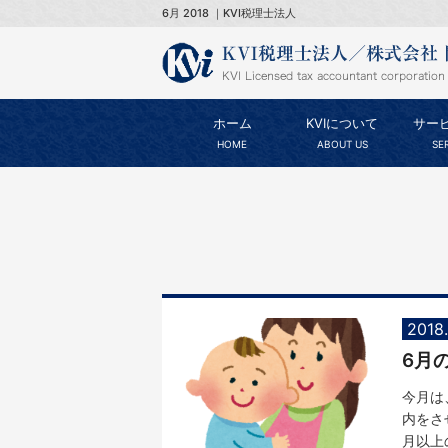
6月 2018 ｜KVI税理士法人
ホーム
KVIについて
サー
HOME
ABOUT US
SE
2018
今月は
内をさ
月以上