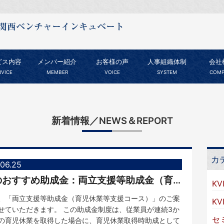
ビス内容
メンバー紹介
お客様の声
人事組織体制
会社
RVICE
MEMBER
VOICE
SYSTEM
COMP
新着情報／NEWS＆REPORT
カ
.06.25
6月のおすすめ助成金：両立支援等助成金（育児休業等支援コース）
KV
、「両立支援等助成金（育児休業等支援コース）」のご案
K
せていただきます。 この助成金制度は、従業員が連続3か
セ
の育児休業を取得した場合に、育児休業取得時助成として