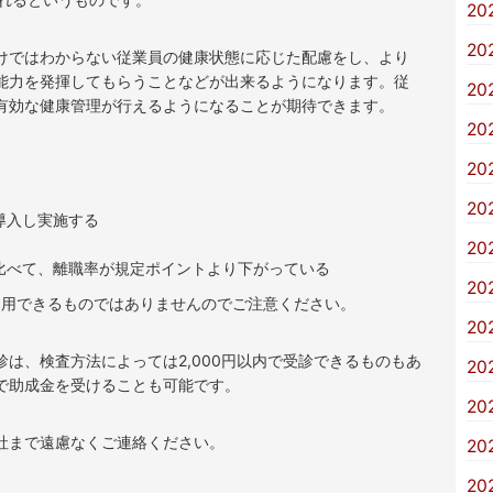
20
20
けではわからない従業員の健康状態に応じた配慮をし、より
能力を発揮してもらうことなどが出来るようになります。従
20
有効な健康管理が行えるようになることが期待できます。
20
。
20
20
導入し実施する
20
比べて、離職率が規定ポイントより下がっている
20
利用できるものではありませんのでご注意ください。
20
は、検査方法によっては2,000円以内で受診できるものもあ
20
で助成金を受けることも可能です。
20
社まで遠慮なくご連絡ください。
20
20