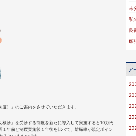
未
私
良
頑
ア
20
20
20
制度）」のご案内をさせていただきます。
20
ん検診』を受診する制度を新たに導入して実施すると10万円
20
画１年前と制度実施後１年後を比べて、離職率が規定ポイン
られるというものです。