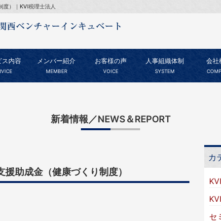
度）｜KVI税理士法人
ビス内容
メンバー紹介
お客様の声
人事組織体制
会社
RVICE
MEMBER
VOICE
SYSTEM
COMP
新着情報／NEWS＆REPORT
カ
支援助成金（健康づくり制度）
KV
K
セ