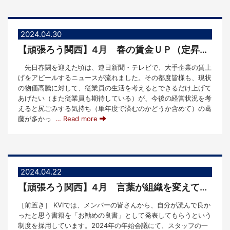
2024.04.30
【頑張ろう関西】4月 春の賃金ＵＰ（定昇・ベースアップ）と中小企業経営
先日春闘を迎えた頃は、連日新聞・テレビで、大手企業の賃上
げをアピールするニュースが流れました。その都度皆様も、現状
の物価高騰に対して、従業員の生活を考えるとできるだけ上げて
あげたい（また従業員も期待している）が、今後の経営状況を考
えると尻ごみする気持ち（単年度で済むのかどうか含めて）の葛
藤が多かっ
… Read more
2024.04.22
【頑張ろう関西】4月 言葉が組織を変えていく
［前置き］ KVIでは、メンバーの皆さんから、自分が読んで良か
ったと思う書籍を「お勧めの良書」として発表してもらうという
制度を採用しています。2024年の年始会議にて、スタッフの一