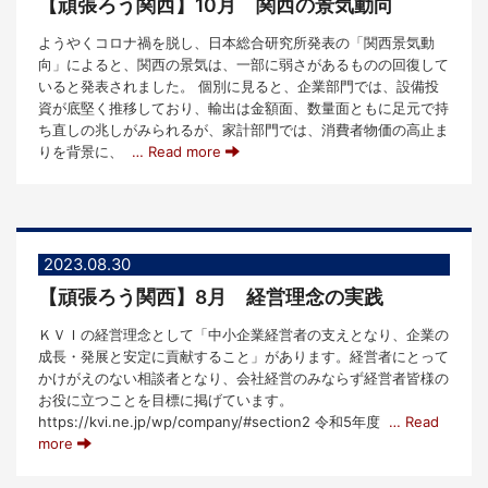
【頑張ろう関西】10月 関西の景気動向
ようやくコロナ禍を脱し、日本総合研究所発表の「関西景気動
向」によると、関西の景気は、一部に弱さがあるものの回復して
いると発表されました。 個別に見ると、企業部門では、設備投
資が底堅く推移しており、輸出は金額面、数量面ともに足元で持
ち直しの兆しがみられるが、家計部門では、消費者物価の高止ま
りを背景に、
… Read more
2023.08.30
【頑張ろう関西】8月 経営理念の実践
ＫＶＩの経営理念として「中小企業経営者の支えとなり、企業の
成長・発展と安定に貢献すること」があります。経営者にとって
かけがえのない相談者となり、会社経営のみならず経営者皆様の
お役に立つことを目標に掲げています。
https://kvi.ne.jp/wp/company/#section2 令和5年度
… Read
more