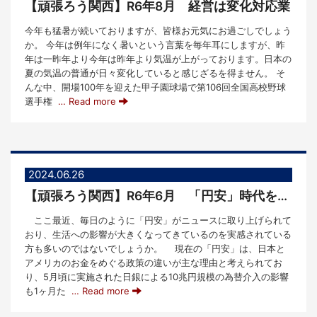
【頑張ろう関西】R6年8月 経営は変化対応業
今年も猛暑が続いておりますが、皆様お元気にお過ごしでしょう
か。 今年は例年になく暑いという言葉を毎年耳にしますが、昨
年は一昨年より今年は昨年より気温が上がっております。日本の
夏の気温の普通が日々変化していると感じざるを得ません。 そ
んな中、開場100年を迎えた甲子園球場で第106回全国高校野球
選手権
… Read more
2024.06.26
【頑張ろう関西】R6年6月 「円安」時代をうまく乗り切ろう！
ここ最近、毎日のように「円安」がニュースに取り上げられて
おり、生活への影響が大きくなってきているのを実感されている
方も多いのではないでしょうか。 現在の「円安」は、日本と
アメリカのお金をめぐる政策の違いが主な理由と考えられてお
り、5月頃に実施された日銀による10兆円規模の為替介入の影響
も1ヶ月た
… Read more