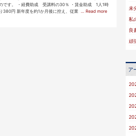
のです。 ・経費助成 受講料の30％ ・賃金助成 1人1時
未
り380円 新年度を約1か月後に控え、従業
… Read more
私
良
頑
ア
20
20
20
20
20