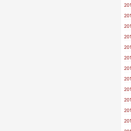
20
20
20
20
20
20
20
20
20
20
20
20