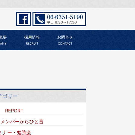
概要
採用情報
お問合せ
ANY
RECRUIT
CONTACT
テゴリー
I REPORT
VIメンバーからひと言
ミナー・勉強会