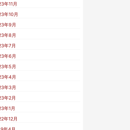
23年11月
23年10月
23年9月
23年8月
23年7月
23年6月
23年5月
23年4月
23年3月
23年2月
23年1月
22年12月
19年4月