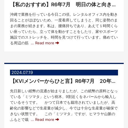
【私のおすすめ】R6年7月 明日の体と向き合うために
沖縄で業務を行っている今日この頃。レンタルオフィス内を動き
回ることがほぼないため、一度着席してしまうと、同じ姿勢のま
まの業務が続きます。私は、腰痛持ちであり、あえて１時間くら
い座っていたら、立って体を動かすことをしたり、家やスポーツ
施設でのストレッチを、時間を見つけて行っています。痛めてい
る周辺の筋
… Read more
2024.07.19
【KVIメンバーからひと言】R6年7月 20年ぶり 新紙幣発行
先日新しい紙幣の流通が始まりましたが、この紙幣の原料となっ
ている「ミツマタ」という樹木、9割近くをネパールから輸入し
ているそうです。 かつて日本でも栽培されていましたが、高
齢化の影響などで生産量が減少し、今では十分な生産量が確保で
きない状態です。 この「ミツマタ」ですが、ヒマラヤ山脈の
ふもとで栽
… Read more