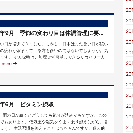
20
20
20
【KVIメンバーからひと言】R7年9月 季節の変わり目は体調管理に要注意
20
い日が増えてきました。しかし、日中はまだ暑い日が続い
の疲れが溜まっている方も多いのではないでしょうか。気
20
ます。 そんな時は、無理せず簡単にできるリカバリー方
20
d more
20
20
20
7年6月 ビタミン摂取
20
。雨の日が続くとどうしても気分が沈みがちですが、この
20
でもあります。低気圧や湿気をうまく乗り越えながら、暑
20
ょう。 生活習慣を整えることはもちろんですが、個人的