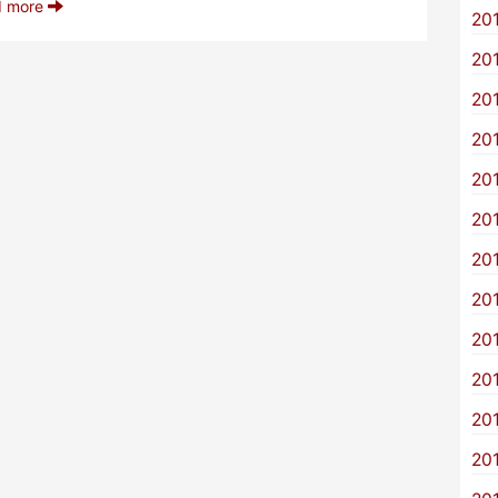
d more
20
20
20
20
20
20
20
20
20
20
20
20