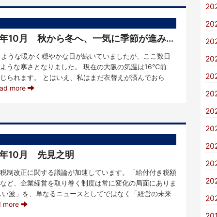
20
20
【KVIメンバーからひと言】R7年10月 秋から冬へ、一気に季節が進みました
20
るような暖かく穏やかな日が続いていましたが、ここ数日
20
ような寒さとなりました。 現在の大阪の気温は16℃前
20
じられます。 とはいえ、私はまだ衣替えが済んでおら
ad more
20
20
20
20
R7年10月 先見之明
20
税制改正に関する議論が加速しています。「給付付き税額
20
など、企業経営を取り巻く制度は常に変化の局面にありま
しい波」を、単なるニュースとしてではなく「経営の未来
20
d more
20