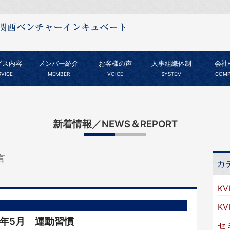
ビス内容
メンバー紹介
お客様の声
人事組織体制
会社
RVICE
MEMBER
VOICE
SYSTEM
COMP
新着情報／NEWS＆REPORT
言
カ
KV
K
R8年5月 運動習慣
セ