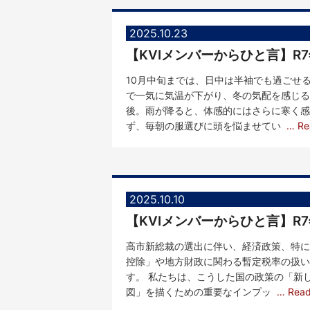
2025.10.23
10月中旬までは、日中は半袖でも過ごせ
で一気に気温が下がり、冬の気配を感じる
後。雨が降ると、体感的にはさらに寒く感
ず、毎朝の服選びに頭を悩ませてい
… Re
2025.10.10
【KVIメンバーからひと言】
高市新総裁の選出に伴い、経済政策、特に
控除」や地方財政に関わる暫定税率の扱い
す。 私たちは、こうした国の政策の「新
図」を描くための重要なインプッ
… Rea