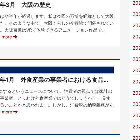
20
R8年3月 大阪の歴史
20
はや半年が経過します。私は今回の万博を経緯として大阪
た。そのような中で、大阪くらしの今昔館で開催されてい
20
。大阪百世はVRで体験できるアニメーション作品で、
20
d more
20
20
20
【KVIメンバーからひと言】R8年1月 外食産業の事業者における食品仕入れの消費税が0％になった場合の影響
20
にするというニュースについて、消費者の視点では家計の
20
事業者、とりわけ外食産業ではどうでしょうか？ 一見す
20
良いことかと思われます。しかし、消費税の納税義務があ
d more
20
20
20