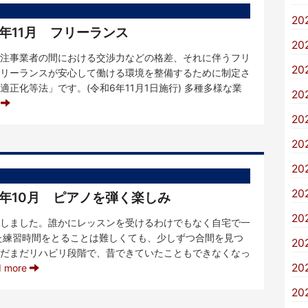
20
7年11月 フリーランス
20
注事業者の間における交渉力などの格差、それに伴うフリ
20
リーランスが安心して働ける環境を整備するために制定さ
正化等法」です。(令和6年11月1日施行) 多種多様な業
20
e
20
20
20
20
7年10月 ピアノを弾く楽しみ
20
しました。誰かにレッスンを受けるわけでもなく自宅で一
た練習時間をとることは難しくても、少しずつ合間を見つ
20
だまだリハビリ段階で、昔できていたこともできなくなっ
20
d more
20