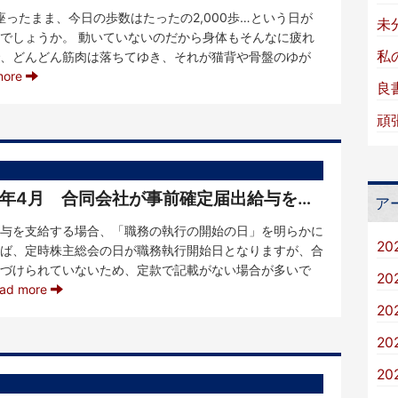
ったまま、今日の歩数はたったの2,000歩…という日が
未
でしょうか。 動いていないのだから身体もそんなに疲れ
私
、どんどん筋肉は落ちてゆき、それが猫背や骨盤のゆが
more
良
頑
【KVIメンバーからひと言】R8年4月 合同会社が事前確定届出給与を支給する場合の注意点
ア
与を支給する場合、「職務の執行の開始の日」を明らかに
20
ば、定時株主総会の日が職務執行開始日となりますが、合
づけられていないため、定款で記載がない場合が多いで
20
ad more
20
20
20