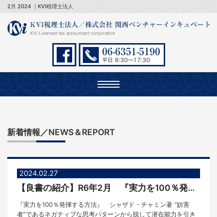
2月 2024 ｜KVI税理士法人
Toggle
navigation
新着情報／NEWS＆REPORT
2024.02.27
【良書の紹介】R6年2月 『実力を100％発揮する方法』
『実力を100％発揮する方法』 シャザド・チャミン著 “妨害
者”であるネガティブな思考パターンから脱して潜在能力を引き