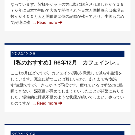
なっています。皆様チケットの方は既に購入されましたか？１９
７０年に日本で初めて大阪で開催された日本万国博覧会は来場者
数が６４００万人と開催別２位の記録が残っており、生後も含め
て記憶に残
… Read more
2024.12.26
【私のおすすめ】R6年12月 カフェインレス生活
ここ1カ月ほどですが、カフェイン摂取を意識して減らす生活を
しています。完全に断つことは難しいので、あくまでも“減ら
す”生活ですが。 きっかけは不眠です。疲れているはずなのに熟
睡できない、深夜目が覚めてしまうといったことが頻繁にありま
した。慢性的に睡眠不足のような状態が続いてしまい、参ってい
たのですが
… Read more
2024.12.09