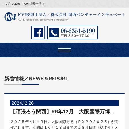
12月 2024 ｜KVI税理士法人
Toggle
navigation
新着情報／NEWS＆REPORT
2024.12.26
【頑張ろう関西】R6年12月 大阪国際万博開催に当たって
２０２５年４月１３日に大阪国際万博（ＥＸＰＯ２０２５）が開
催されます、期間は１０月１３日までの１８４日間（約半年）と