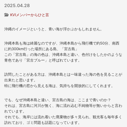
2025.04.28
KVIメンバーからひと言
沖縄のイメージというと、青い海が浮かぶかもしれません。
沖縄本島も海は綺麗なのですが、沖縄本島から飛行機で約50分、南西
に約300km行った場所にある島、「宮古島」
この「宮古島」の海の色は、沖縄本島と違い、色付けをしたかのような
青色であり「宮古ブルー」と呼ばれています。
訪問したことがある方は、沖縄本島とは一味違った海の色を見ることが
出来たと思います。
特に飛行機の窓から見える海は、気持ちを開放的にしてくれます。
でも、なぜ沖縄本島と違い、宮古島の海は、ここまで青いのか？
それは、宮古島に河川が無く、海に流れ込む不純物等が無いからと言わ
れています。
それでも、海岸には流れ着いた廃棄物が多々見られ、観光客も毎年多く
訪れており、ゴミ問題も話題になっています。