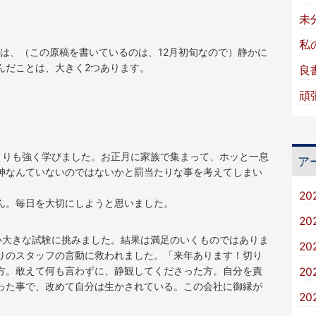
未
私
年は、（この原稿を書いているのは、12月初旬なので）静かに
んだことは、大きく2つあります。
良
頑
よりも強く学びました。お正月に家族で集まって、ホッと一息
ア
神なんていないのではないかと罰当たりな事を考えてしまい
20
ん。毎日を大切にしようと思いました。
20
い大きな試験に挑みました。結果は満足のいくものではありま
20
りのスタッフの言動に救われました。「来年あります！切り
方。敢えて何も言わずに、静観してくださった方。自分を責
20
った事で、改めて自分は生かされている。この会社に御縁が
20