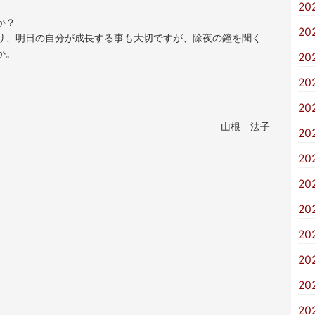
20
か？
20
り、明日の自分が成長する事も大切ですが、除夜の鐘を聞く
か。
20
20
20
山根 法子
20
20
20
20
20
20
20
20