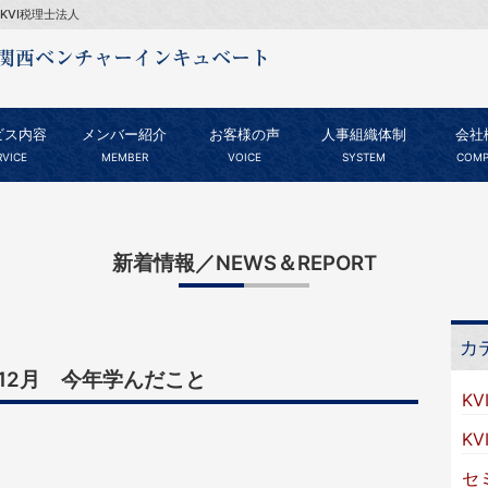
KVI税理士法人
ビス内容
メンバー紹介
お客様の声
人事組織体制
会社
RVICE
MEMBER
VOICE
SYSTEM
COMP
新着情報／NEWS＆REPORT
カ
年12月 今年学んだこと
KV
K
セ