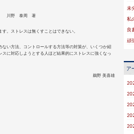
未
』 川野 泰周 著
私
良
ます。ストレスは無くすことはできない。
頑
めない方法、コントロールする方法等の対策が、いくつか紹
レスに対応しようとする人ほど結果的にストレスに強くなっ
ア
鵜野 美喜雄
20
20
20
20
20