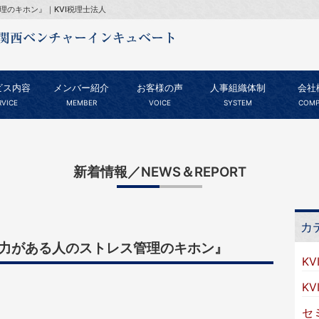
理のキホン』｜KVI税理士法人
ビス内容
メンバー紹介
お客様の声
人事組織体制
会社
RVICE
MEMBER
VOICE
SYSTEM
COMP
新着情報／NEWS＆REPORT
カ
中力がある人のストレス管理のキホン』
KV
K
セ