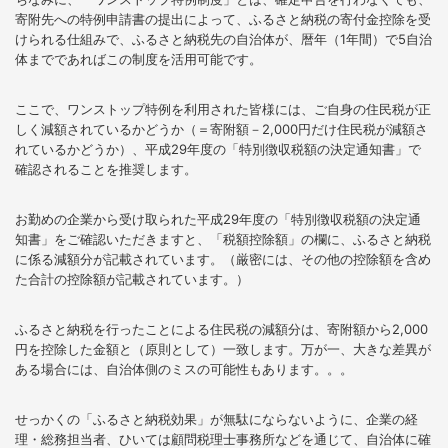
寄附先への特例申請書の提出によって、ふるさと納税の寄付金控除を受
けられる仕組みで、ふるさと納税先の自治体が、暦年（1年間）で5自治
体までであればこの制度を活用可能です。
ここで、ワンストップ特例を利用された皆様には、ご自身の住民税が正
しく減額されているかどうか（＝寄附額－2,000円だけ住民税が減額さ
れているかどうか）、平成29年度の「特別徴収税額の決定通知書」で
確認されることを推奨します。
お勤めの企業から受け取られた平成29年度の「特別徴収税額の決定通
知書」をご確認いただきますと、「税額控除額」の欄に、ふるさと納税
に係る減額分が記載されています。（厳密には、その他の控除額を含め
た合計の控除額が記載されています。）
ふるさと納税を行ったことによる住民税の減額分は、寄附額から2,000
円を控除した金額と（原則として）一致します。万が一、大きな差異が
ある場合には、自治体側のミスの可能性もあります。。。
せっかくの「ふるさと納税効果」が無駄にならないように、企業の経
理・総務担当者、ひいては顧問税理士事務所などを通じて、自治体に確