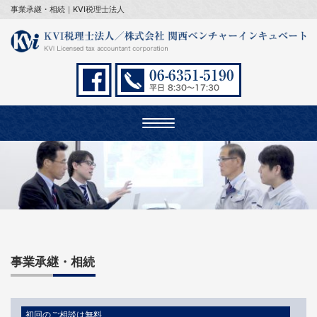
事業承継・相続｜KVI税理士法人
Toggle
navigation
事業承継・相続
初回のご相談は無料