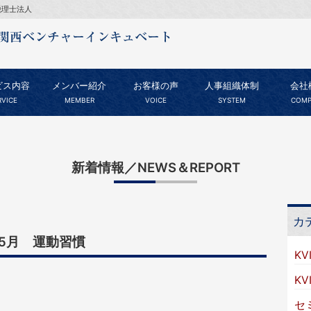
税理士法人
ビス内容
メンバー紹介
お客様の声
人事組織体制
会社
RVICE
MEMBER
VOICE
SYSTEM
COMP
新着情報／NEWS＆REPORT
カ
年5月 運動習慣
KV
K
セ