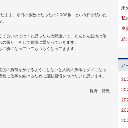
未
たまま、今日の歩数はたったの2,000歩…という日が続いた
私
か。
良
くて良いのでは？と思ったら大間違いで、どんどん筋肉は落
頑
もの張り、そして腰痛に繋がっていきます。
らに横になっていてもつらくなってきます。
ア
程度の負荷をかけるようにしないと人間の身体はダメになっ
元気に仕事を続けるために運動習慣をつけたいと思います。
20
20
梶野 詩織
20
20
20