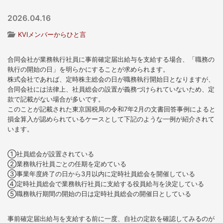
2026.04.16
KVIメンバーからひと言
合同会社が業務執行社員に事前確定届出給与を支給する場合、「職務の
執行の開始の日」を明らかにすることが求められます。
株式会社であれば、定時株主総会の日が職務執行開始日となりますが、
合同会社には法律上、社員総会の設置が義務づけられていないため、定
款で記載がない場合が多いです。
このことが記載された東京国税局の令和7年2月の文書回答事例によると
損金算入が認められているケースとして下記のような一例が紹介されて
います。
①社員総会が設置されている
②業務執行社員ごとの任期を定めている
③事業年度終了の日から3月以内に定時社員総会を開催している
④定時社員総会で業務執行社員に支給する役員給与を決定している
⑤職務執行期間の開始の日は定時社員総会の開催日としている
事前確定届出給与を支給する前に一度、自社の定款を確認してみるのが